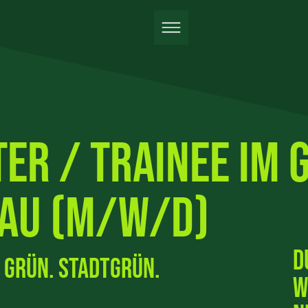
ter / Trainee im 
au (m/w/d)
D
 grün. Stadtgrün.
W