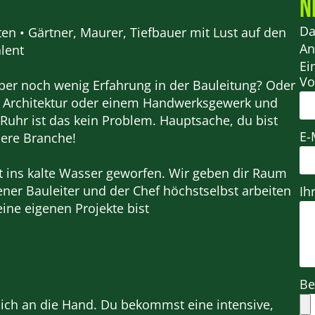
n
Da
ten • Gärtner, Maurer, Tiefbauer mit Lust auf den
An
alent
Ei
V
ber noch wenig Erfahrung in der Bauleitung? Oder
 Architektur oder einem Handwerksgewerk und
 Ruhr ist das kein Problem. Hauptsache, du bist
E-
sere Branche!
t ins kalte Wasser geworfen. Wir geben dir Raum
ner Bauleiter und der Chef höchstselbst arbeiten
Ih
deine eigenen Projekte bist
Be
ch an die Hand. Du bekommst eine intensive,